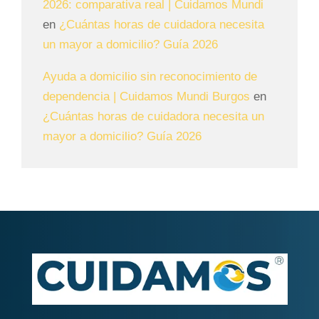
2026: comparativa real | Cuidamos Mundi
en
¿Cuántas horas de cuidadora necesita
un mayor a domicilio? Guía 2026
Ayuda a domicilio sin reconocimiento de
dependencia | Cuidamos Mundi Burgos
en
¿Cuántas horas de cuidadora necesita un
mayor a domicilio? Guía 2026