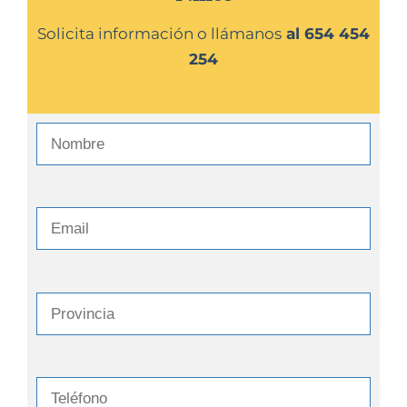
Solicita información o llámanos
al
654 454
254