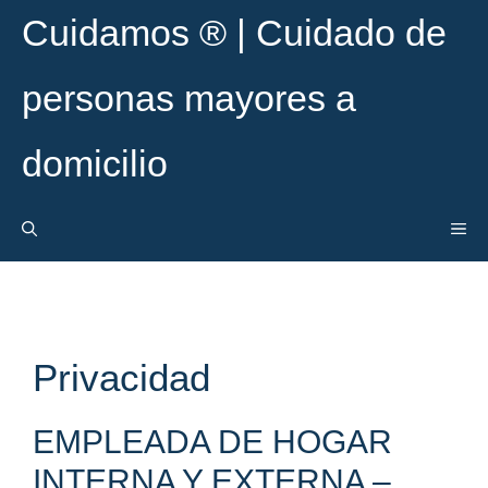
Saltar
Cuidamos ® | Cuidado de
al
contenido
personas mayores a
domicilio
ME
Privacidad
EMPLEADA DE HOGAR
INTERNA Y EXTERNA –