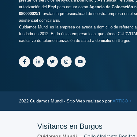
prestar los servicios de Ayuda a Domicilio y Asistencia Personal, y
autorización del Ecyl para actuar como
Agencia de Colocación 
0800000251
, avalan la profesionalidad de nuestra empresa en el s
asistencial domiciliario.
Cuidamos Mundi es la empresa de ayuda a domicilio de referencia
fundada en 2012. Es la única empresa local que ofrece CUIDVITAL
exclusivo de telemonitorización de salud a domicilio en Burgos.
2022 Cuidamos Mundi - Sitio Web realizado por
ARTiCO +
Visítanos en Burgos
Cuidamos Mundi
—
Calle Almirante Bonifaz