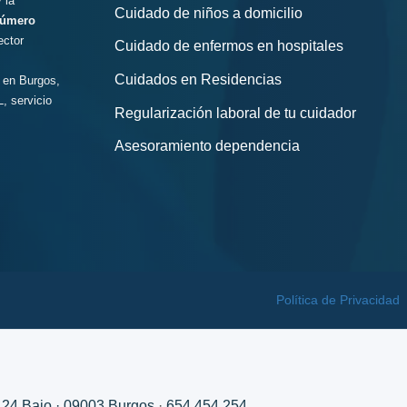
 la
Cuidado de niños a domicilio
número
ector
Cuidado de enfermos en hospitales
Cuidados en Residencias
 en Burgos,
, servicio
Regularización laboral de tu cuidador
Asesoramiento dependencia
Política de Privacidad
, 24 Bajo · 09003 Burgos
·
654 454 254