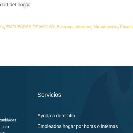
dad del hogar.
ón
,
EMPLEADAS DE HOGAR
,
Externas
,
Internas
,
Manutección
,
Privac
Servicios
Ayuda a domicilio
rtunidades
Empleados hogar por horas o Internas
E
para