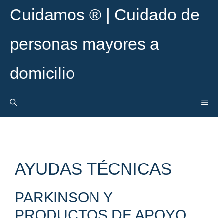
Saltar
Cuidamos ® | Cuidado de
al
contenido
personas mayores a
domicilio
ME
AYUDAS TÉCNICAS
PARKINSON Y
PRODUCTOS DE APOYO