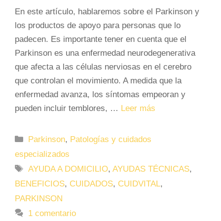
En este artículo, hablaremos sobre el Parkinson y
los productos de apoyo para personas que lo
padecen. Es importante tener en cuenta que el
Parkinson es una enfermedad neurodegenerativa
que afecta a las células nerviosas en el cerebro
que controlan el movimiento. A medida que la
enfermedad avanza, los síntomas empeoran y
pueden incluir temblores, …
Leer más
Categorías
Parkinson
,
Patologías y cuidados
especializados
Etiquetas
AYUDA A DOMICILIO
,
AYUDAS TÉCNICAS
,
BENEFICIOS
,
CUIDADOS
,
CUIDVITAL
,
PARKINSON
1 comentario