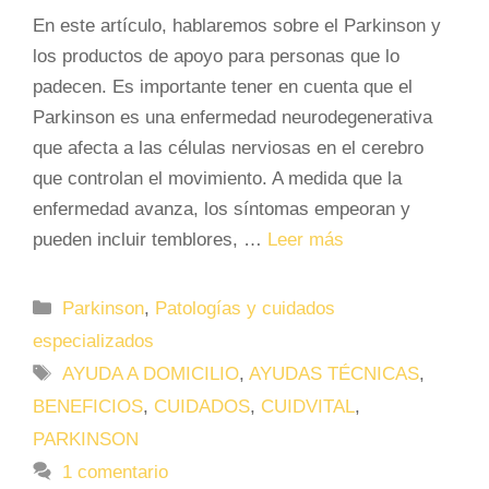
En este artículo, hablaremos sobre el Parkinson y
los productos de apoyo para personas que lo
padecen. Es importante tener en cuenta que el
Parkinson es una enfermedad neurodegenerativa
que afecta a las células nerviosas en el cerebro
que controlan el movimiento. A medida que la
enfermedad avanza, los síntomas empeoran y
pueden incluir temblores, …
Leer más
Categorías
Parkinson
,
Patologías y cuidados
especializados
Etiquetas
AYUDA A DOMICILIO
,
AYUDAS TÉCNICAS
,
BENEFICIOS
,
CUIDADOS
,
CUIDVITAL
,
PARKINSON
1 comentario