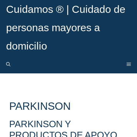
Saltar
Cuidamos ® | Cuidado de
al
contenido
personas mayores a
domicilio
ME
PARKINSON
PARKINSON Y
PRODUCTOS DE APOYO