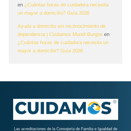
en
¿Cuántas horas de cuidadora necesita
un mayor a domicilio? Guía 2026
Ayuda a domicilio sin reconocimiento de
dependencia | Cuidamos Mundi Burgos
en
¿Cuántas horas de cuidadora necesita un
mayor a domicilio? Guía 2026
Las acreditaciones de la Consejería de Familia e Igualdad de