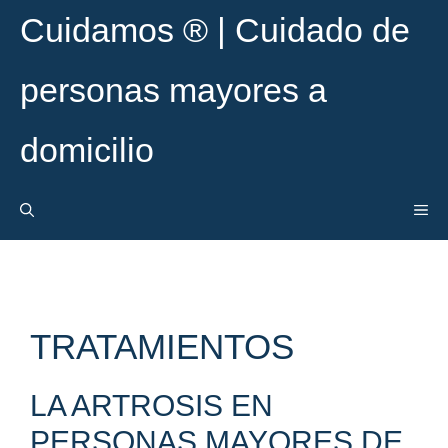
Saltar
Cuidamos ® | Cuidado de
al
contenido
personas mayores a
domicilio
ME
TRATAMIENTOS
LA ARTROSIS EN
PERSONAS MAYORES DE