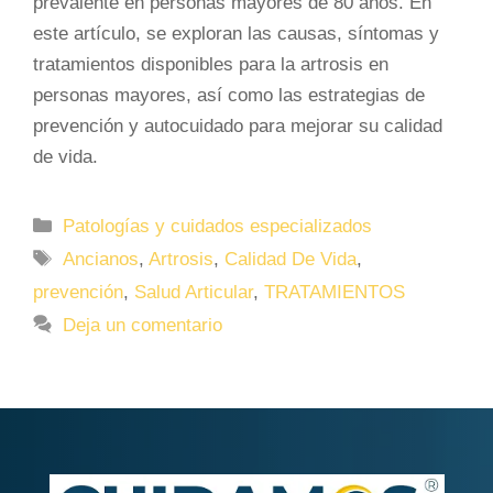
prevalente en personas mayores de 80 años. En
este artículo, se exploran las causas, síntomas y
tratamientos disponibles para la artrosis en
personas mayores, así como las estrategias de
prevención y autocuidado para mejorar su calidad
de vida.
Categorías
Patologías y cuidados especializados
Etiquetas
Ancianos
,
Artrosis
,
Calidad De Vida
,
prevención
,
Salud Articular
,
TRATAMIENTOS
Deja un comentario