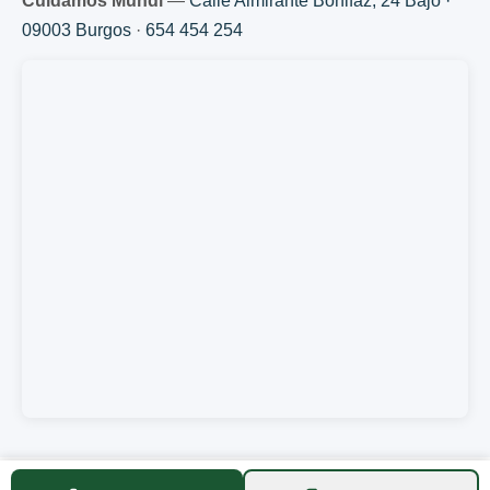
Cuidamos Mundi
—
Calle Almirante Bonifaz, 24 Bajo ·
09003 Burgos
·
654 454 254