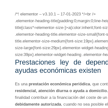
/*! elementor – v3.10.1 – 17-01-2023 */<br />
.elementor-heading-title{padding:0;margin:0;line-he
title[class*=elementor-size-]>a{color:inherit;font-si
.elementor-heading-title.elementor-size-small{font
title.elementor-size-medium{font-size:19px}.elemen
size-large{font-size:29px}.elementor-widget-heading
size:39px}.elementor-widget-heading .elementor-head
Prestaciones ley de depend
ayudas económicas existen
Es una
prestación económica periódica
, que cont
residencial, atención diurna o ayuda a domicilio.
finalidad contribuir a la financiación del coste de u
debidamente autorizada
, cuando no sea posible el