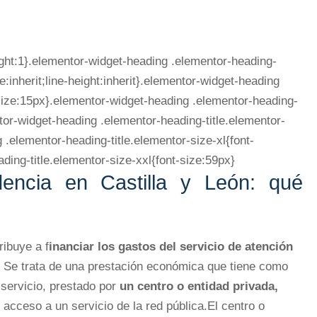
ight:1}.elementor-widget-heading .elementor-heading-
ze:inherit;line-height:inherit}.elementor-widget-heading
-size:15px}.elementor-widget-heading .elementor-heading-
tor-widget-heading .elementor-heading-title.elementor-
 .elementor-heading-title.elementor-size-xl{font-
ing-title.elementor-size-xxl{font-size:59px}
encia en Castilla y León: qué
ribuye a f
inanciar los gastos del servicio de atención
Se trata de una prestación económica que tiene como
n servicio, prestado por
un centro o entidad privada,
 acceso a un servicio de la red pública.El centro o