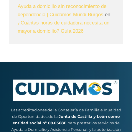
Ayuda a domicilio sin reconocimiento de
dependencia | Cuidamos Mundi Burgos
en
¿Cuántas horas de cuidadora necesita un
mayor a domicilio? Guía 2026
Las acreditaciones de la Consejería de Familia e Igualdad
de Oportunidades de la
Junta de Castilla y León como
entidad social nº 09.0568E
para prestar los servicios de
Ayuda a Domicilio y Asistencia Personal, y la autorización