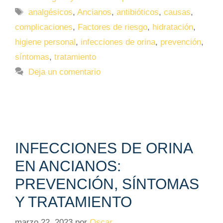
Etiquetas
analgésicos
,
Ancianos
,
antibióticos
,
causas
,
complicaciones
,
Factores de riesgo
,
hidratación
,
higiene personal
,
infecciones de orina
,
prevención
,
síntomas
,
tratamiento
Deja un comentario
INFECCIONES DE ORINA
EN ANCIANOS:
PREVENCIÓN, SÍNTOMAS
Y TRATAMIENTO
marzo 22, 2023
por
Oscar