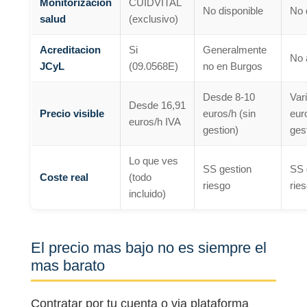
Monitorizacion
CUIDVITAL
No disponible
No 
salud
(exclusivo)
Acreditacion
Si
Generalmente
No 
JCyL
(09.0568E)
no en Burgos
Desde 8-10
Var
Desde 16,91
Precio visible
euros/h (sin
eur
euros/h IVA
gestion)
ges
Lo que ves
SS gestion
SS 
Coste real
(todo
riesgo
rie
incluido)
El precio mas bajo no es siempre el
mas barato
Contratar por tu cuenta o via plataforma