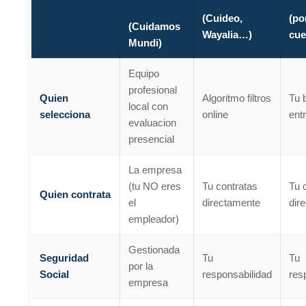
online
dir
acreditada
(Cuideo,
(po
(Cuidamos
Wayalia…)
cue
Mundi)
Equipo
profesional
Quien
Algoritmo filtros
Tu 
local con
selecciona
online
ent
evaluacion
presencial
La empresa
(tu NO eres
Tu contratas
Tu 
Quien contrata
el
directamente
dir
empleador)
Gestionada
Seguridad
Tu
Tu
por la
Social
responsabilidad
res
empresa