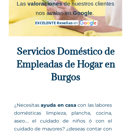
Las
valoraciones
de nuestros clientes
nos avalan en
Google
.
EXCELENTE R
eseñas
en
Servicios Doméstico de
Empleadas de Hogar en
Burgos
¿Necesitas
ayuda en casa
con las labores
domésticas limpieza, plancha, cocina,
aseo…. el cuidado de niños ó con el
cuidado de mayores? ¿deseas contar con