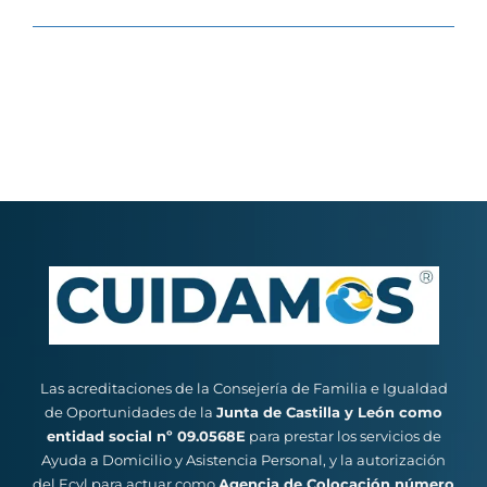
Las acreditaciones de la Consejería de Familia e Igualdad
de Oportunidades de la
Junta de Castilla y León como
entidad social nº 09.0568E
para prestar los servicios de
Ayuda a Domicilio y Asistencia Personal, y la autorización
del Ecyl para actuar como
Agencia de Colocación número